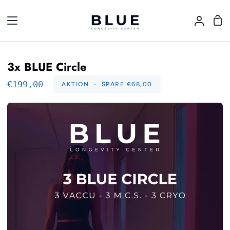
Direkt
zum
Ein
Mein
Inhalt
Accou
3x BLUE Circle
€199,00
AKTION
•
SPARE
€68,00